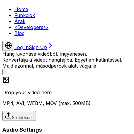
Home
Funkciók
Árak
<
Developers
/>
Blog
Log In
Sign Up
Hang kivonása videóból. Ingyenesen.
Konvertálja a videót hangfájlba. Egyetlen kattintással.
Majd azonnal, másodpercek alatt vágja le.
Drop your video here
MP4, AVI, WEBM, MOV (max.
500
MB)
Select video
Audio Settings