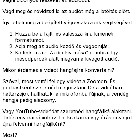
vágni bizonyos részeket az audióból.
Vágd meg és rövidítsd le az audiót még a letöltés előtt.
Így teheti meg a beépített vágóeszközünk segítségével:
Húzza be a fájlt, és válassza ki a kimeneti
formátumot.
Adja meg az audió kezdő és végpontját.
Kattintson az „Audio kivonása” gombra. Így
másodpercek alatt megvan a kivágott audió.
Mikor érdemes a videót hangfájlra konvertálni?
Szóval, most vettél fel egy videót a Zoomon. És
podcastként szeretnéd megosztani. De a videóban
háttérzajok hallhatók, a mikrofonba fújnak, a vendég
hangja pedig alacsony.
Vagy YouTube-videódat szeretnéd hangfájlká alakítani.
Talán egy narrációhoz. De ki akarna egy órás anyagot
újra felvenni hangfájlként?
Most?