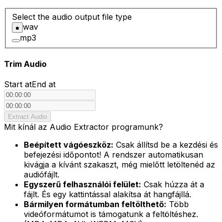
Select the audio output file type
wav
mp3
Trim Audio
Start at
End at
Extract Audio
Mit kínál az Audio Extractor programunk?
Beépített vágóeszköz:
Csak állítsd be a kezdési és
befejezési időpontot! A rendszer automatikusan
kivágja a kívánt szakaszt, még mielőtt letöltenéd az
audiófájlt.
Egyszerű felhasználói felület:
Csak húzza át a
fájlt. És egy kattintással alakítsa át hangfájllá.
Bármilyen formátumban feltölthető:
Több
videóformátumot is támogatunk a feltöltéshez.