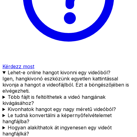
Kérdezz most
Lehet-e online hangot kivonni egy videóból?
Igen, hangkivonó eszközünk egyetlen kattintással
kivonja a hangot a videofájlból. Ezt a böngészőjében is
elvégezheti.
Több fájlt is feltölthetek a videó hangjának
kivágásához?
Kivonhatok hangot egy nagy méretű videóból?
Le tudná konvertálni a képernyőfelvételemet
hangfájlba?
Hogyan alakíthatok át ingyenesen egy videót
hangfájlká?