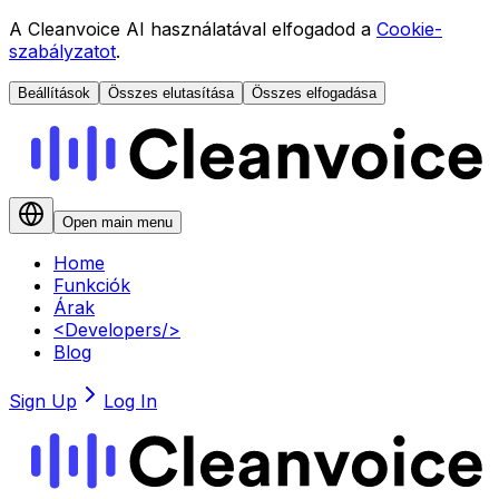
A Cleanvoice AI használatával elfogadod a
Cookie-
szabályzatot
.
Beállítások
Összes elutasítása
Összes elfogadása
Open main menu
Home
Funkciók
Árak
<
Developers
/>
Blog
Sign Up
Log In