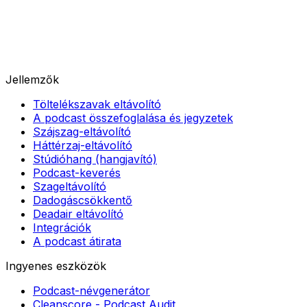
Jellemzők
Töltelékszavak eltávolító
A podcast összefoglalása és jegyzetek
Szájszag-eltávolító
Háttérzaj-eltávolító
Stúdióhang (hangjavító)
Podcast-keverés
Szageltávolító
Dadogáscsökkentő
Deadair eltávolító
Integrációk
A podcast átirata
Ingyenes eszközök
Podcast-névgenerátor
Cleanscore - Podcast Audit