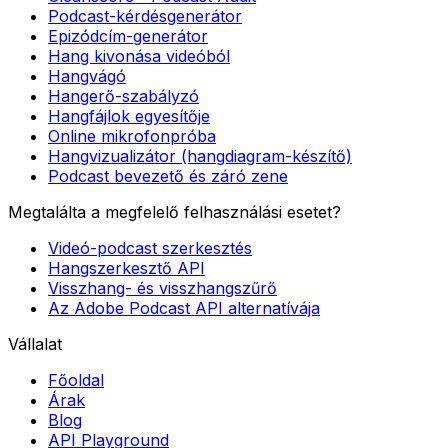
Podcast-kérdésgenerátor
Epizódcím-generátor
Hang kivonása videóból
Hangvágó
Hangerő-szabályzó
Hangfájlok egyesítője
Online mikrofonpróba
Hangvizualizátor (hangdiagram-készítő)
Podcast bevezető és záró zene
Megtalálta a megfelelő felhasználási esetet?
Videó-podcast szerkesztés
Hangszerkesztő API
Visszhang- és visszhangszűrő
Az Adobe Podcast API alternatívája
Vállalat
Főoldal
Árak
Blog
API Playground