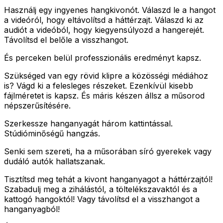
Használj egy ingyenes hangkivonót. Válaszd le a hangot
a videóról, hogy eltávolítsd a háttérzajt. Válaszd ki az
audiót a videóból, hogy kiegyensúlyozd a hangerejét.
Távolítsd el belőle a visszhangot.
És perceken belül professzionális eredményt kapsz.
Szükséged van egy rövid klipre a közösségi médiához
is? Vágd ki a felesleges részeket. Ezenkívül kisebb
fájlméretet is kapsz. És máris készen állsz a műsorod
népszerűsítésére.
Szerkessze hanganyagát három kattintással.
Stúdióminőségű hangzás.
Senki sem szereti, ha a műsorában síró gyerekek vagy
dudáló autók hallatszanak.
Tisztítsd meg tehát a kivont hanganyagot a háttérzajtól!
Szabadulj meg a zihálástól, a töltelékszavaktól és a
kattogó hangoktól! Vagy távolítsd el a visszhangot a
hanganyagból!