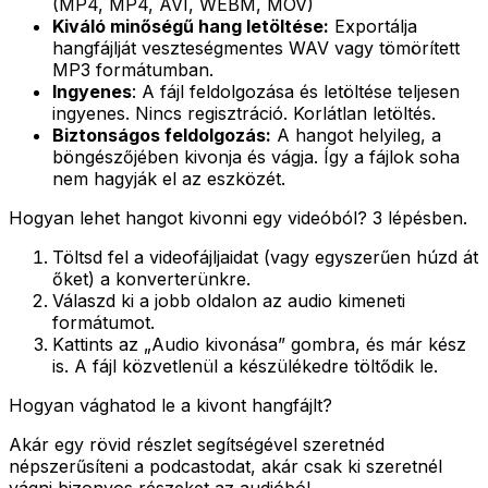
(MP4, MP4, AVI, WEBM, MOV)
Kiváló minőségű hang letöltése:
Exportálja
hangfájlját veszteségmentes WAV vagy tömörített
MP3 formátumban.
Ingyenes
: A fájl feldolgozása és letöltése teljesen
ingyenes. Nincs regisztráció. Korlátlan letöltés.
Biztonságos feldolgozás:
A hangot helyileg, a
böngészőjében kivonja és vágja. Így a fájlok soha
nem hagyják el az eszközét.
Hogyan lehet hangot kivonni egy videóból? 3 lépésben.
Töltsd fel a videofájljaidat (vagy egyszerűen húzd át
őket) a konverterünkre.
Válaszd ki a jobb oldalon az audio kimeneti
formátumot.
Kattints az „Audio kivonása” gombra, és már kész
is. A fájl közvetlenül a készülékedre töltődik le.
Hogyan vághatod le a kivont hangfájlt?
Akár egy rövid részlet segítségével szeretnéd
népszerűsíteni a podcastodat, akár csak ki szeretnél