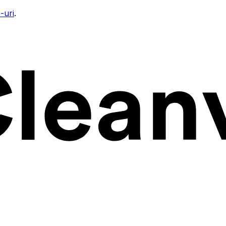
-uri
.