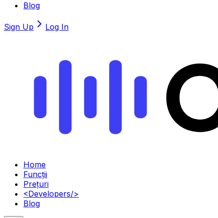
Blog
Sign Up
Log In
Home
Funcții
Prețuri
<
Developers
/>
Blog