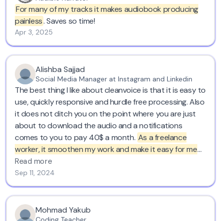
expensive microphone?
For many of my tracks it makes audiobook producing
painless
. Saves so time!
Apr 3, 2025
Alishba Sajjad
Social Media Manager at Instagram and Linkedin
The best thing I like about cleanvoice is that it is easy to
use, quickly responsive and hurdle free processing. Also
it does not ditch you on the point where you are just
about to download the audio and a notifications
comes to you to pay 40$ a month.
As a freelance
worker, it smoothen my work and make it easy for me
to do voice overs wherever I want cause at the end it
Read more
will clean out everything for me.
I have recommended to
Sep 11, 2024
many of my colleagues to use it to get their voice overs
cleaned. Five stars!
Mohmad Yakub
Coding Teacher