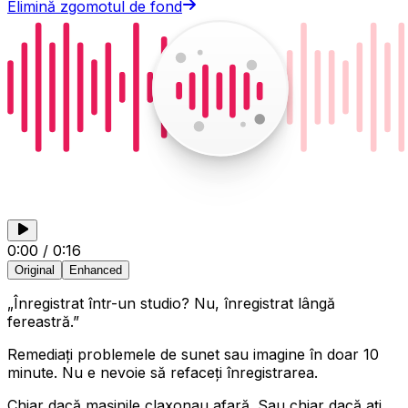
Elimină zgomotul de fond
0:00
/
0:16
Original
Enhanced
„Înregistrat într-un studio? Nu, înregistrat lângă
fereastră.”
Remediați problemele de sunet sau imagine în doar 10
minute. Nu e nevoie să refaceți înregistrarea.
Chiar dacă mașinile claxonau afară. Sau chiar dacă ați