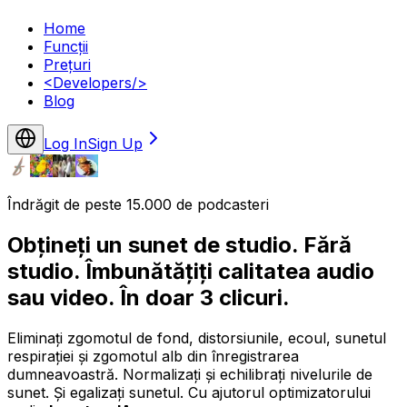
Home
Funcții
Prețuri
<
Developers
/>
Blog
Log In
Sign Up
Îndrăgit de peste 15.000 de podcasteri
Obțineți un sunet de studio. Fără
studio. Îmbunătățiți calitatea audio
sau video. În doar 3 clicuri.
Eliminați zgomotul de fond, distorsiunile, ecoul, sunetul
respirației și zgomotul alb din înregistrarea
dumneavoastră. Normalizați și echilibrați nivelurile de
sunet. Și egalizați sunetul. Cu ajutorul optimizatorului