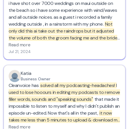
i have shot over 7000 weddings on maui outside on
the beach so i have some experience with wind/waves
and all outside noices. as a guest i recorded a family
wedding outside , in a rainstorm with my phone.
Not
only did this ai take out the raindrops but it adjusted
the volume of both the groom facing me and the bride
facing away. where have you been for the last 20
Read more
years?
thank you. love cleanvoice..
Jul 21, 2024
Katia
Business Owner
Cleanvoice has
solved all my podcasting-headaches! I
used to lose hooours in editing my podcasts to remove
filler words, sounds and "speaking sounds"
that made it
impossible to listen to myself and why I didn't publish an
episode un-edited. Now that's all in the past,
it now
takes me less than 5 minutes to upload & download my
episode in Cleanvoice.
I'm forever grateful for your
Read more