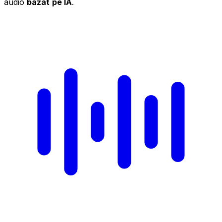
audio
bazat
pe IA
.