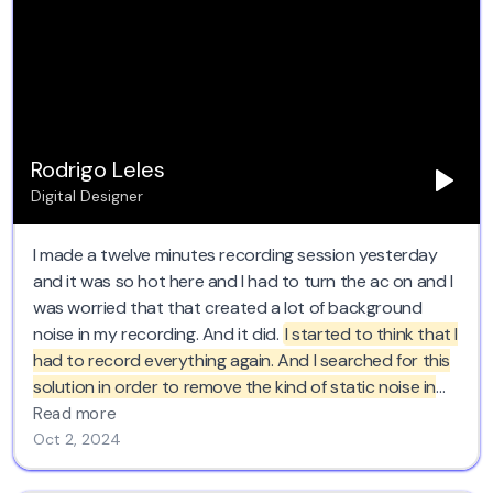
Rodrigo Leles
Digital Designer
I made a twelve minutes recording session yesterday
and it was so hot here and I had to turn the ac on and I
was worried that that created a lot of background
noise in my recording. And it did.
I started to think that I
had to record everything again. And I searched for this
solution in order to remove the kind of static noise in
the background. And this saved like half a day of work.
Read more
So yeah, I totally recommend it. I loved it too.
Oct 2, 2024