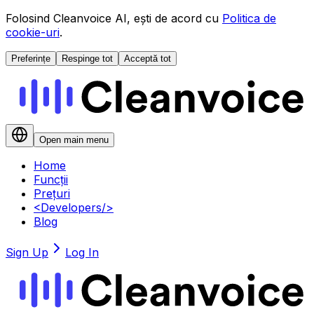
Folosind Cleanvoice AI, ești de acord cu
Politica de
cookie-uri
.
Preferințe
Respinge tot
Acceptă tot
Open main menu
Home
Funcții
Prețuri
<
Developers
/>
Blog
Sign Up
Log In