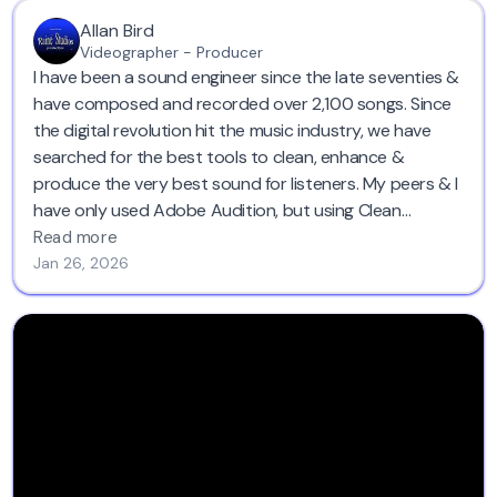
Allan Bird
Videographer - Producer
I have been a sound engineer since the late seventies &
have composed and recorded over 2,100 songs. Since
the digital revolution hit the music industry, we have
searched for the best tools to clean, enhance &
produce the very best sound for listeners. My peers & I
have only used Adobe Audition, but using Clean
Voice.AI
this evening . . . I am totally gobsmacked AND
Read more
blown away. I cannot believe Clean
Voice.AI
has such
Jan 26, 2026
amazing AI tools to remove a constant hum on a video
filmed 30 years ago. I will seriously urge & inform all the
studios I have worked in over the last 42 years to visit
and use Clean Voice. AI for sure. Thank you soooo very
much for this. 'Raine Studios.