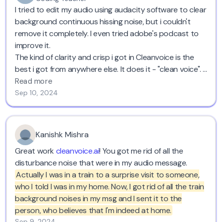
I tried to edit my audio using audacity software to clear
background continuous hissing noise, but i couldn't
remove it completely. I even tried adobe's podcast to
improve it.
The kind of clarity and crisp i got in Cleanvoice is the
best i got from anywhere else. It does it - "clean voice". I
recommend it.
Read more
Sep 10, 2024
Kanishk Mishra
Great work
cleanvoice.ai
! You got me rid of all the
disturbance noise that were in my audio message.
Actually I was in a train to a surprise visit to someone,
who I told I was in my home. Now, I got rid of all the train
background noises in my msg and I sent it to the
person, who believes that I'm indeed at home.
Sep 9, 2024