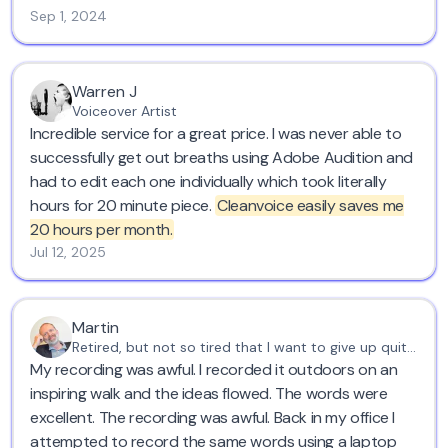
service! Kind regards from Belgium :)
Sep 1, 2024
Warren J
Voiceover Artist
Incredible service for a great price. I was never able to
successfully get out breaths using Adobe Audition and
had to edit each one individually which took literally
hours for 20 minute piece.
Cleanvoice easily saves me
20 hours per month.
Jul 12, 2025
Martin
Retired, but not so tired that I want to give up quite yet
My recording was awful. I recorded it outdoors on an
inspiring walk and the ideas flowed. The words were
excellent. The recording was awful. Back in my office I
attempted to record the same words using a laptop