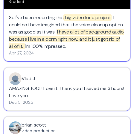
Student
So I've been recording this
big video for a project
. I
could not have imagined that the voice cleanup option
was as good as it was.
I have a lot of background audio
because I live in a dorm right now, and it just got rid of
all of it.
I'm 100% impressed.
Apr 27, 2024
Vlad J
AMAZING TOOL! Love it. Thank you. It saved me 3 hours!
Love you.
Dec 5, 2025
brian scott
video production