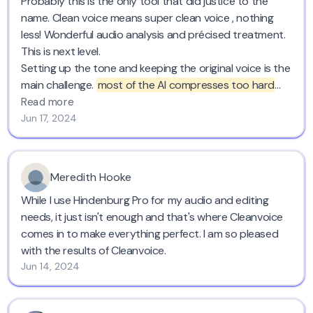
Probably this is the only tool that did justice to the
name. Clean voice means super clean voice , nothing
less! Wonderful audio analysis and précised treatment.
This is next level.
Setting up the tone and keeping the original voice is the
main challenge.
most of the AI compresses too hard
and chops voices leading it to blabbering ,
Cleanvoice
Read more
keeps the original voice, tone, pronunciations,
Jun 17, 2024
enunciations everything intact.
Go for this, you won't be wrong. Save time and have a
great audio. Cheers!
Meredith Hooke
While I use Hindenburg Pro for my audio and editing
needs, it just isn't enough and that's where Cleanvoice
comes in to make everything perfect. I am so pleased
with the results of Cleanvoice.
Jun 14, 2024