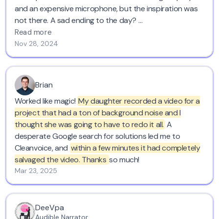
and an expensive microphone, but the inspiration was
not there. A sad ending to the day?
Read more
Not at all. I found Cleanvoice!
Nov 28, 2024
Using the original recording - filled with gusts of wind,
deep breaths and long pauses - I got what I wanted
Brian
and needed most. A perfectly paced, inspiring
Worked like magic!
My daughter recorded a video for a
monologue of instructions and inspiration in a clean
project that had a ton of background noise and I
voice.
thought she was going to have to redo it all.
A
desperate Google search for solutions led me to
And that was just the free trial.
Cleanvoice, and
within a few minutes it had completely
salvaged the video. Thanks
so much!
Cleanvoice gave me what I needed as a demo of what
Mar 23, 2025
they could do, so I am giving them this testimonial as
my thanks to them. Now I must consider how I want to
make my recordings in the future - on long inspiring
DeeVpa
walks with gusts of wind, or in a studio with an
Audible Narrator