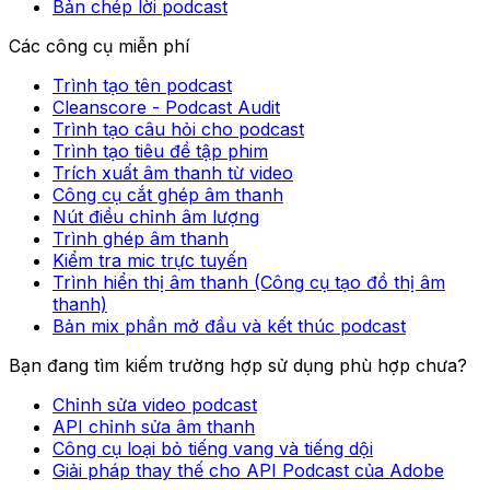
Bản chép lời podcast
Các công cụ miễn phí
Trình tạo tên podcast
Cleanscore - Podcast Audit
Trình tạo câu hỏi cho podcast
Trình tạo tiêu đề tập phim
Trích xuất âm thanh từ video
Công cụ cắt ghép âm thanh
Nút điều chỉnh âm lượng
Trình ghép âm thanh
Kiểm tra mic trực tuyến
Trình hiển thị âm thanh (Công cụ tạo đồ thị âm
thanh)
Bản mix phần mở đầu và kết thúc podcast
Bạn đang tìm kiếm trường hợp sử dụng phù hợp chưa?
Chỉnh sửa video podcast
API chỉnh sửa âm thanh
Công cụ loại bỏ tiếng vang và tiếng dội
Giải pháp thay thế cho API Podcast của Adobe