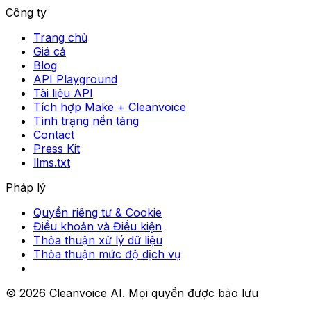
Công ty
Trang chủ
Giá cả
Blog
API Playground
Tài liệu API
Tích hợp Make + Cleanvoice
Tình trạng nền tảng
Contact
Press Kit
llms.txt
Pháp lý
Quyền riêng tư & Cookie
Điều khoản và Điều kiện
Thỏa thuận xử lý dữ liệu
Thỏa thuận mức độ dịch vụ
© 2026 Cleanvoice AI. Mọi quyền được bảo lưu