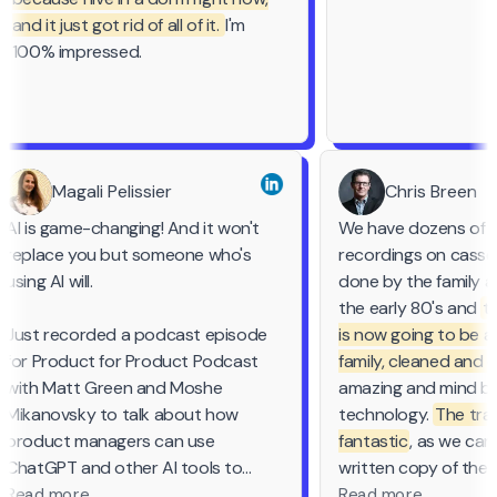
and it just got rid of all of it.
I'm
100% impressed.
Magali Pelissier
Chris Breen
AI is game-changing! And it won't
We have dozens of 
replace you but someone who's
recordings on cass
using AI will.
done by the family a
the early 80's and
Just recorded a podcast episode
is now going to be a
for Product for Product Podcast
family, cleaned and 
with Matt Green and Moshe
amazing and mind 
Mikanovsky to talk about how
technology.
The tr
product managers can use
fantastic
, as we ca
ChatGPT and other AI tools to
written copy of the
make better quality work faster.
Thankyou so much 
Read more
Read more