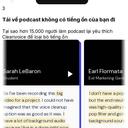
3
Tải về podcast không có tiếng ồn của bạn đi
Tại sao hơn 15.000 người làm podcast lại yêu thích
Cleanvoice để loại bỏ tiếng ồn
Sarah LeBaron
Earl Flormata
Student
Evil Marketing Genius
So I've been recording this
big
I don't have a pop fi
video for a project
. I could not have
but the end result so
imagined that the voice cleanup
was high-quality rec
option was as good as it was.
I
pop filter and got rid
have a lot of background audio
background sounds 
because I live in a dorm right now,