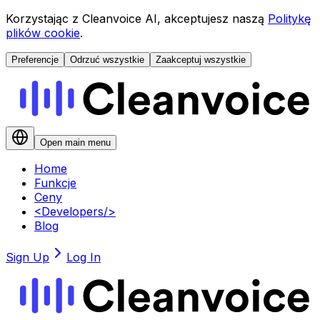
Korzystając z Cleanvoice AI, akceptujesz naszą
Politykę
plików cookie
.
Preferencje
Odrzuć wszystkie
Zaakceptuj wszystkie
Open main menu
Home
Funkcje
Ceny
<
Developers
/>
Blog
Sign Up
Log In