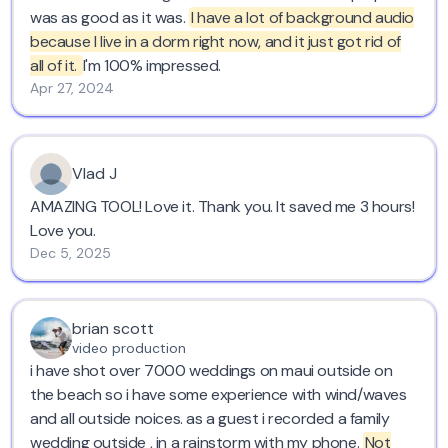
was as good as it was.
I have a lot of background audio
because I live in a dorm right now, and it just got rid of
all of it.
I'm 100% impressed.
Apr 27, 2024
Vlad J
AMAZING TOOL! Love it. Thank you. It saved me 3 hours!
Love you.
Dec 5, 2025
brian scott
video production
i have shot over 7000 weddings on maui outside on
the beach so i have some experience with wind/waves
and all outside noices. as a guest i recorded a family
wedding outside , in a rainstorm with my phone.
Not