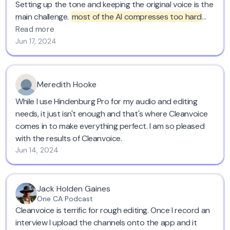
Setting up the tone and keeping the original voice is the
main challenge.
most of the AI compresses too hard
and chops voices leading it to blabbering ,
Cleanvoice
Read more
keeps the original voice, tone, pronunciations,
Jun 17, 2024
enunciations everything intact.
Go for this, you won't be wrong. Save time and have a
great audio. Cheers!
Meredith Hooke
While I use Hindenburg Pro for my audio and editing
needs, it just isn't enough and that's where Cleanvoice
comes in to make everything perfect. I am so pleased
with the results of Cleanvoice.
Jun 14, 2024
Jack Holden Gaines
One CA Podcast
Cleanvoice is terrific for rough editing. Once I record an
interview I upload the channels onto the app and it