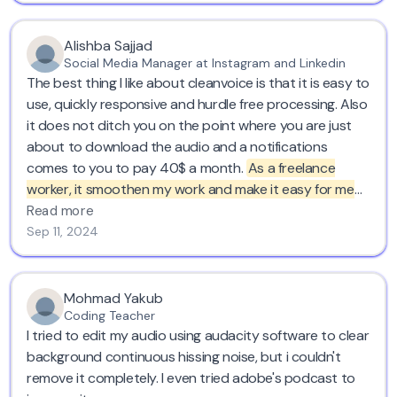
Alishba Sajjad
Social Media Manager at Instagram and Linkedin
The best thing I like about cleanvoice is that it is easy to
use, quickly responsive and hurdle free processing. Also
it does not ditch you on the point where you are just
about to download the audio and a notifications
comes to you to pay 40$ a month.
As a freelance
worker, it smoothen my work and make it easy for me
to do voice overs wherever I want cause at the end it
Read more
will clean out everything for me.
I have recommended to
Sep 11, 2024
many of my colleagues to use it to get their voice overs
cleaned. Five stars!
Mohmad Yakub
Coding Teacher
I tried to edit my audio using audacity software to clear
background continuous hissing noise, but i couldn't
remove it completely. I even tried adobe's podcast to