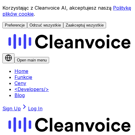
Korzystając z Cleanvoice AI, akceptujesz naszą
Politykę
plików cookie
.
Preferencje
Odrzuć wszystkie
Zaakceptuj wszystkie
Open main menu
Home
Funkcje
Ceny
<
Developers
/>
Blog
Sign Up
Log In