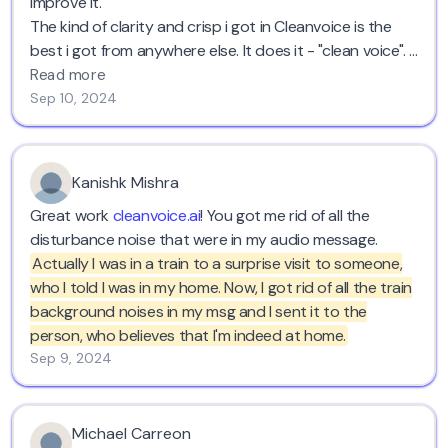
improve it.
The kind of clarity and crisp i got in Cleanvoice is the
best i got from anywhere else. It does it - "clean voice". I
recommend it.
Read more
Sep 10, 2024
Kanishk Mishra
Great work
cleanvoice.ai
! You got me rid of all the
disturbance noise that were in my audio message.
Actually I was in a train to a surprise visit to someone,
who I told I was in my home. Now, I got rid of all the train
background noises in my msg and I sent it to the
person, who believes that I'm indeed at home.
Sep 9, 2024
Michael Carreon