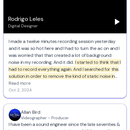
Rodrigo Leles
Digital Designer
I made a twelve minutes recording session yesterday
and it was so hot here and I had to turn the ac on and I
was worried that that created a lot of background
noise in my recording. And it did.
I started to think that I
had to record everything again. And I searched for this
solution in order to remove the kind of static noise in
the background. And this saved like half a day of work.
Read more
So yeah, I totally recommend it. I loved it too.
Oct 2, 2024
Allan Bird
Videographer - Producer
I have been a sound engineer since the late seventies &