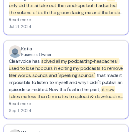
only did this ai take out the raindrops but it adjusted
the volume of both the groom facing me and the bride
facing away. where have you been for the last 20
Read more
years?
thank you. love cleanvoice..
Jul 21, 2024
Katia
Business Owner
Cleanvoice has
solved all my podcasting-headaches! I
used to lose hooours in editing my podcasts to remove
filler words, sounds and "speaking sounds"
that made it
impossible to listen to myself and why I didn't publish an
episode un-edited. Now that's all in the past,
it now
takes me less than 5 minutes to upload & download my
episode in Cleanvoice.
I'm forever grateful for your
Read more
service! Kind regards from Belgium :)
Sep 1, 2024