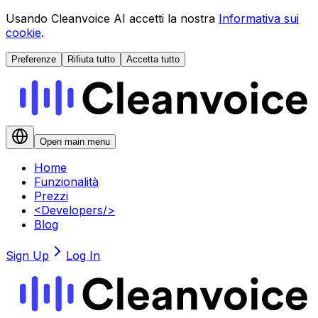
Usando Cleanvoice AI accetti la nostra
Informativa sui
cookie
.
Preferenze
Rifiuta tutto
Accetta tutto
Open main menu
Home
Funzionalità
Prezzi
<
Developers
/>
Blog
Sign Up
Log In