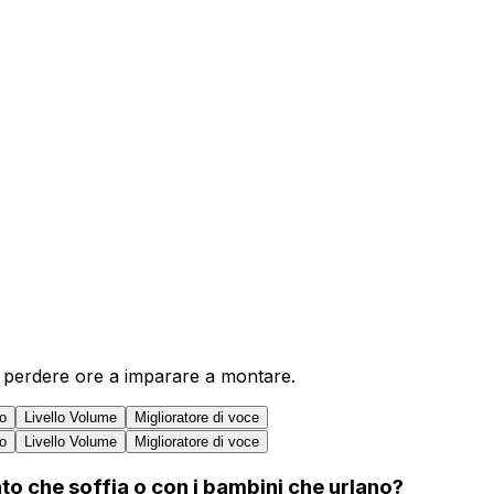
za perdere ore a imparare a montare.
io
Livello Volume
Miglioratore di voce
io
Livello Volume
Miglioratore di voce
ento che soffia o con i bambini che urlano?