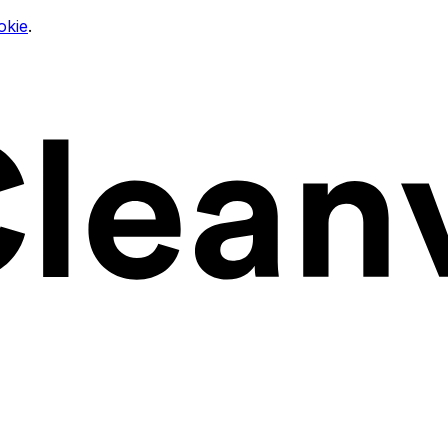
okie
.