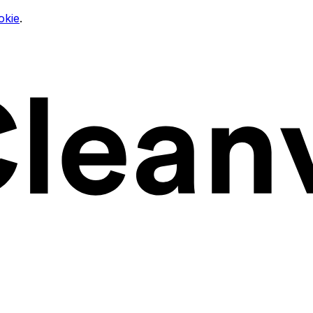
okie
.