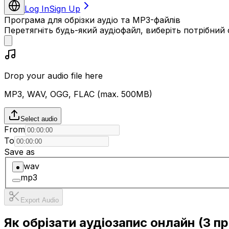
Log In
Sign Up
Програма для обрізки аудіо та MP3-файлів
Перетягніть будь-який аудіофайл, виберіть потрібний 
Drop your audio file here
MP3, WAV, OGG, FLAC (max.
500
MB)
Select audio
From
To
Save as
wav
mp3
Export Audio
Як обрізати аудіозапис онлайн (3 п