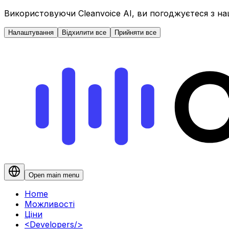
Використовуючи Cleanvoice AI, ви погоджуєтеся з н
Налаштування
Відхилити все
Прийняти все
Open main menu
Home
Можливості
Ціни
<
Developers
/>