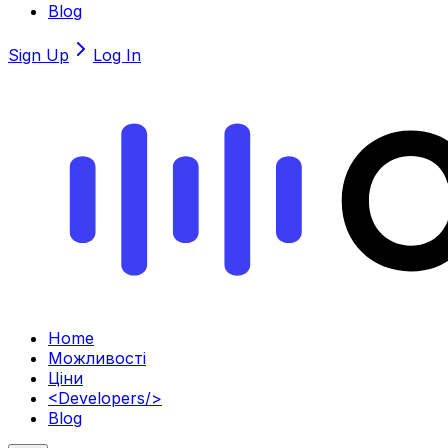
Blog
Sign Up
Log In
Home
Можливості
Ціни
<
Developers
/>
Blog