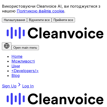
Використовуючи Cleanvoice AI, ви погоджуєтеся з
нашою
Політикою файлів cookie
.
Налаштування
Відхилити все
Прийняти все
Open main menu
Home
Можливості
Ціни
<
Developers
/>
Blog
Sign Up
Log In