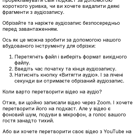
прорекламувати свій подкаст за допомогою
короткого уривка, чи ви хочете видалити деякі
фрагменти з аудіозапису.
Обрізайте та наріжте аудіозапис безпосередньо
перед завантаженням.
Ось як це можна зробити за допомогою нашого
вбудованого інструменту для обрізки:
Перетягніть файл і виберіть формат вихідного
файлу.
Введіть час початку та кінця аудіозапису.
Натисніть кнопку «Витягти аудіо». І за лічені
секунди ви отримаєте обрізаний аудіозапис.
Коли варто перетворити відео на аудіо?
Отже, ви щойно записали відео через Zoom. І хочете
перетворити його на подкаст. Але у відео є
фоновий шум, подуви в мікрофон, а голос вашого
гостя занадто тихий.
Або ви хочете перетворити своє відео з YouTube на