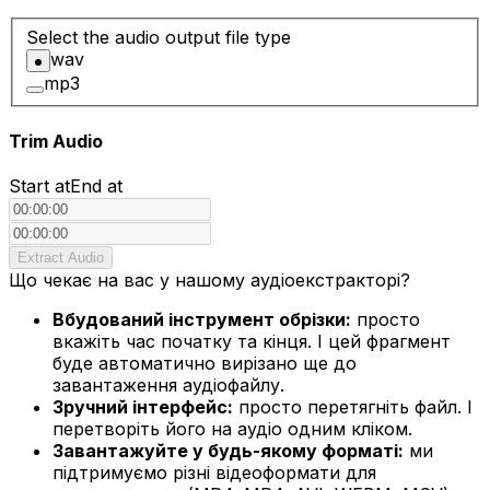
Select the audio output file type
wav
mp3
Trim Audio
Start at
End at
Extract Audio
Що чекає на вас у нашому аудіоекстракторі?
Вбудований інструмент обрізки:
просто
вкажіть час початку та кінця. І цей фрагмент
буде автоматично вирізано ще до
завантаження аудіофайлу.
Зручний інтерфейс:
просто перетягніть файл. І
перетворіть його на аудіо одним кліком.
Завантажуйте у будь-якому форматі:
ми
підтримуємо різні відеоформати для