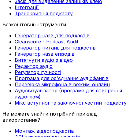
Засіб для видалення залишків клею
Інтеграції
Транскрипція подкасту
Безкоштовні інструменти
Генератор назв для подкастів
Cleanscore - Podcast Audit
Генератор питань для подкастів
Генератор назв епізодів
Витягнути аудіо з відео
Редактор аудіо
Регулятор гучності
Програма для об'єднання аудіофайлів
Перевірка мікрофона в режимі онлайн
Аудіовізуалізатор (програма для створення
аудіограм)
Мікс вступної та заключної частин подкасту
Не можете знайти потрібний приклад
використання?
Монтаж відеоподкастів
API для редагування аудіо