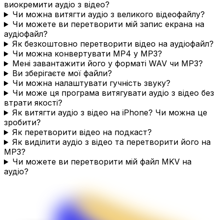
виокремити аудіо з відео?
Чи можна витягти аудіо з великого відеофайлу?
Чи можете ви перетворити мій запис екрана на
аудіофайл?
Як безкоштовно перетворити відео на аудіофайл?
Чи можна конвертувати MP4 у MP3?
Мені завантажити його у форматі WAV чи MP3?
Ви зберігаєте мої файли?
Чи можна налаштувати гучність звуку?
Чи може ця програма витягувати аудіо з відео без
втрати якості?
Як витягти аудіо з відео на iPhone? Чи можна це
зробити?
Як перетворити відео на подкаст?
Як виділити аудіо з відео та перетворити його на
MP3?
Чи можете ви перетворити мій файл MKV на
аудіо?