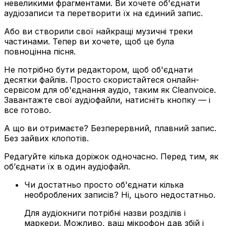
невеликими фрагментами. Ви хочете об'єднати
аудіозаписи та перетворити їх на єдиний запис.
Або ви створили свої найкращі музичні треки
частинами. Тепер ви хочете, щоб це була
повноцінна пісня.
Не потрібно бути редактором, щоб об'єднати
десятки файлів. Просто скористайтеся онлайн-
сервісом для об'єднання аудіо, таким як Cleanvoice.
Завантажте свої аудіофайли, натисніть кнопку — і
все готово.
А що ви отримаєте? Безперервний, плавний запис.
Без зайвих клопотів.
Редагуйте кілька доріжок одночасно. Перед тим, як
об’єднати їх в один аудіофайл.
Чи достатньо просто об'єднати кілька
необроблених записів? Ні, цього недостатньо.
Для аудіокниги потрібні назви розділів і
маркери. Можливо, ваш мікрофон дав збій і