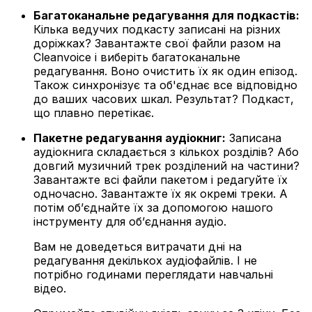
Багатоканальне редагування для подкастів:
Кілька ведучих подкасту записані на різних
доріжках? Завантажте свої файли разом на
Cleanvoice і виберіть багатоканальне
редагування. Воно очистить їх як один епізод.
Також синхронізує та об'єднає все відповідно
до ваших часових шкал. Результат? Подкаст,
що плавно перетікає.
Пакетне редагування аудіокниг:
Записана
аудіокнига складається з кількох розділів? Або
довгий музичний трек розділений на частини?
Завантажте всі файли пакетом і редагуйте їх
одночасно. Завантажте їх як окремі треки. А
потім об’єднайте їх за допомогою нашого
інструменту для об’єднання аудіо.
Вам не доведеться витрачати дні на
редагування декількох аудіофайлів. І не
потрібно годинами переглядати навчальні
відео.