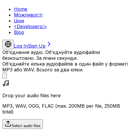
Home
Можливості
Ціни
<
Developers
/>
Blog
Log In
Sign Up
Об'єднання аудіо. Об'єднуйте аудіофайли
безкоштовно. За лічені секунди.
Об'єднайте кілька аудіофайлів в один файл у форматі
MP3 або WAV. Всього за два кліки.
Drop your audio files here
MP3, WAV, OGG, FLAC (max.
200
MB per file,
250
MB
total)
Select audio files