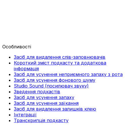
Особливості
Засіб для видалення слів-заповнювачів
Короткий зміст подкасту та додаткова
інформація
Засіб для усунення неприємного запаху з рота
Засіб для усунення фонового шуму
Studio Sound (посилювач звуку)
Зведення подкастів
Засіб для усунення запаху
Засіб для усунення заїкання
Засіб для видалення залишків клею
Інтеграції
Транскрипція подкасту