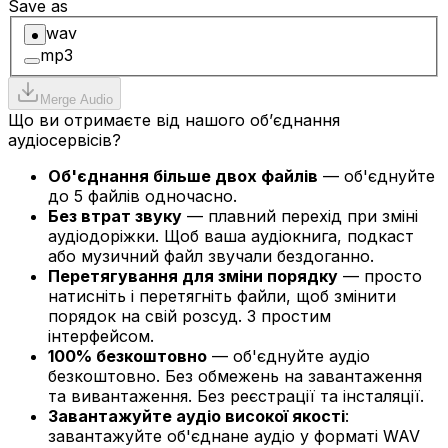
Save as
wav
mp3
Merge
Audio
Що ви отримаєте від нашого об’єднання
аудіосервісів?
Об'єднання більше двох файлів
— об'єднуйте
до 5 файлів одночасно.
Без втрат звуку
— плавний перехід при зміні
аудіодоріжки. Щоб ваша аудіокнига, подкаст
або музичний файл звучали бездоганно.
Перетягування для зміни порядку
— просто
натисніть і перетягніть файли, щоб змінити
порядок на свій розсуд. З простим
інтерфейсом.
100% безкоштовно
— об'єднуйте аудіо
безкоштовно. Без обмежень на завантаження
та вивантаження. Без реєстрації та інсталяції.
Завантажуйте аудіо високої якості
:
завантажуйте об'єднане аудіо у форматі WAV