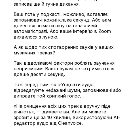
записав ще й гучне дихання.
Ваш гість у подкасті, можливо, вставляє
заповнювачі кожні кілька секунд. Або вам
довелося знімати шоу на галасливій
автомагістралі. Або ваше інтерв’ю в Zoom
виявилося з луною.
А як щодо тих спотворених звуків у ваших
музичних треках?
Такі відволікаючі фактори роблять звучання
неприємним. Ваші слухачі не затримаються
довше десяти секунд.
Тож перед тим, як об’єднати аудіо,
відредагуйте небажані шуми, заповнювачі або
виправте той хрипкий голос.
«На очищення всіх цих треків вручну піде
вічність»
, — думаєте ви. Але ви можете
зробити це за 10 хвилин, використовуючи AI-
редактор аудіо від Cleanvoice.