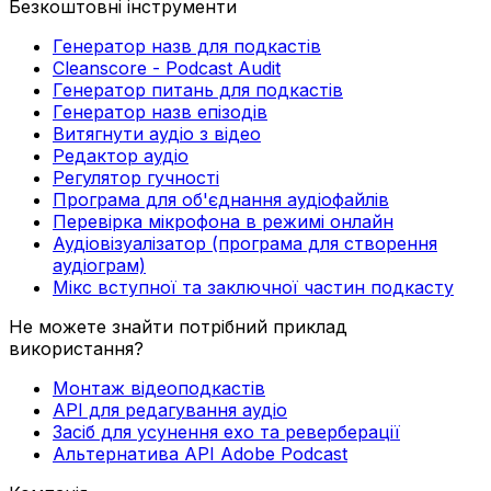
Безкоштовні інструменти
Генератор назв для подкастів
Cleanscore - Podcast Audit
Генератор питань для подкастів
Генератор назв епізодів
Витягнути аудіо з відео
Редактор аудіо
Регулятор гучності
Програма для об'єднання аудіофайлів
Перевірка мікрофона в режимі онлайн
Аудіовізуалізатор (програма для створення
аудіограм)
Мікс вступної та заключної частин подкасту
Не можете знайти потрібний приклад
використання?
Монтаж відеоподкастів
API для редагування аудіо
Засіб для усунення ехо та реверберації
Альтернатива API Adobe Podcast