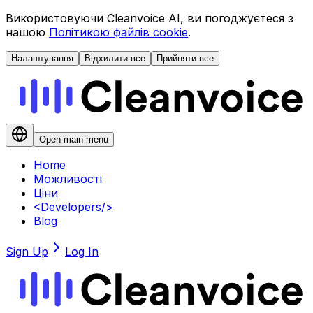
Використовуючи Cleanvoice AI, ви погоджуєтеся з
нашою
Політикою файлів cookie
.
Налаштування
Відхилити все
Прийняти все
Open main menu
Home
Можливості
Ціни
<
Developers
/>
Blog
Sign Up
Log In